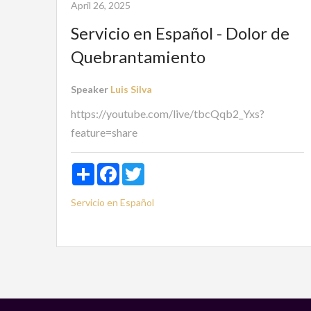
April 26, 2025
Servicio en Español - Dolor de
Quebrantamiento
Speaker
Luis Silva
https://youtube.com/live/tbcQqb2_Yxs?
feature=share
Share
Facebook
Twitter
Servicio en Español