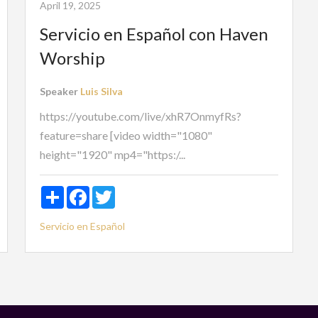
April 19, 2025
Servicio en Español con Haven
Worship
Speaker
Luis Silva
https://youtube.com/live/xhR7OnmyfRs?
feature=share [video width="1080"
height="1920" mp4="https:/...
Share
Facebook
Twitter
Servicio en Español